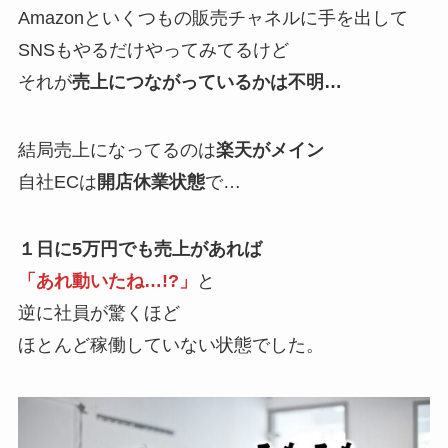
Amazonといくつもの販売チャネルに手を出して
SNSもやるだけやってみてるけど
それが
売上につながっているかは不明…
結局売上になってるのは
楽天がメイン
自社ECは
開店休業状態
で…
１日に5万円でも売上があれば
「あれ動いたね…!?」
と
逆に社員が驚くほど
ほとんど稼働していない状態でした。