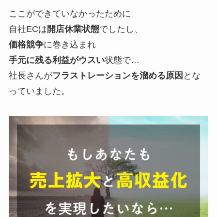
ここができていなかったために
自社ECは
開店休業状態
でしたし、
価格競争
に巻き込まれ
手元に残る利益がウスい
状態で…
社長さんが
フラストレーションを溜める原因
とな
っていました。